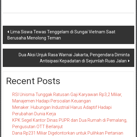
Navigasi
Lima Siswa Tewas Tenggelam di Sungai Vietnam Saat
Berusaha Menolong Teman
pos
Dua Aksi Unjuk Rasa Warnai Jakarta, Pengendara Diminta
Antisipasi Kepadatan di Sejumlah Ruas Jalan
Recent Posts
RSI Unisma Tunggak Ratusan Gaji Karyawan Rp3,2 Miliar,
Manajemen Hadapi Persoalan Keuangan
Menaker: Hubungan Industrial Harus Adaptif Hadapi
Perubahan Dunia Kerja
KPK Segel Kantor Dinas PUPR dan Dua Rumah di Pemalang,
Pengusutan OTT Berlanjut
Dana Rp231 Miliar Digelontorkan untuk Pulihkan Pertanian