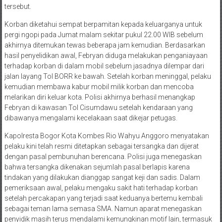
tersebut.
Korban diketahui sempat berpamitan kepada keluarganya untuk
pergi ngopi pada Jumat malam sekitar pukul 22.00 WIB sebelum
akhirnya ditemukan tewas beberapa jam kemudian. Berdasarkan
hasil penyelidikan awal, Febryan diduga melakukan penganiayaan
terhadap korban di dalam mobil sebelum jasadnya dilempar dari
jalan layang Tol BORR ke bawah. Setelah korban meninggal, pelaku
kemudian membawa kabur mobil milik korban dan mencoba
melarikan diri keluar kota. Polisi akhirnya berhasil menangkap
Febryan di kawasan Tol Cisumdawu setelah kendaraan yang
dibawanya mengalami kecelakaan saat dikejar petugas.
Kapolresta Bogor Kota Kombes Rio Wahyu Anggoro menyatakan
pelaku kini telah resmi ditetapkan sebagai tersangka dan dijerat
dengan pasal pembunuhan berencana. Polisi juga menegaskan
bahwa tersangka dikenakan sejumlah pasal berlapis karena
tindakan yang dilakukan dianggap sangat keji dan sadis. Dalam
pemeriksaan awal, pelaku mengaku sakit hati terhadap korban
setelah percakapan yang terjadi saat keduanya bertemu kembali
sebagai teman lama semasa SMA. Namun aparat menegaskan
penyidik masih terus mendalami kemungkinan motif lain, termasuk