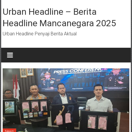
Lompat
ke
Urban Headline – Berita
konten
Headline Mancanegara 2025
Urban Headline Penyaji Berita Aktual
News