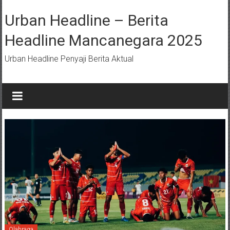
Lompat
ke
Urban Headline – Berita
konten
Headline Mancanegara 2025
Urban Headline Penyaji Berita Aktual
Olahraga