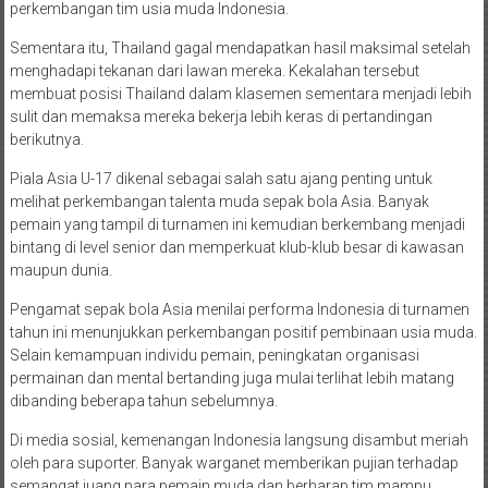
perkembangan tim usia muda Indonesia.
Sementara itu, Thailand gagal mendapatkan hasil maksimal setelah
menghadapi tekanan dari lawan mereka. Kekalahan tersebut
membuat posisi Thailand dalam klasemen sementara menjadi lebih
sulit dan memaksa mereka bekerja lebih keras di pertandingan
berikutnya.
Piala Asia U-17 dikenal sebagai salah satu ajang penting untuk
melihat perkembangan talenta muda sepak bola Asia. Banyak
pemain yang tampil di turnamen ini kemudian berkembang menjadi
bintang di level senior dan memperkuat klub-klub besar di kawasan
maupun dunia.
Pengamat sepak bola Asia menilai performa Indonesia di turnamen
tahun ini menunjukkan perkembangan positif pembinaan usia muda.
Selain kemampuan individu pemain, peningkatan organisasi
permainan dan mental bertanding juga mulai terlihat lebih matang
dibanding beberapa tahun sebelumnya.
Di media sosial, kemenangan Indonesia langsung disambut meriah
oleh para suporter. Banyak warganet memberikan pujian terhadap
semangat juang para pemain muda dan berharap tim mampu