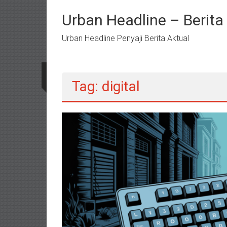
Lompat
ke
Urban Headline – Berit
konten
Urban Headline Penyaji Berita Aktual
Tag: digital