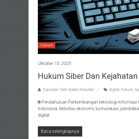
Hukum
Oktober 10, 2025
Hukum Siber Dan Kejahatan D
Diposkan Oleh:Goken Abdullah
digital
,
hukum
,
ke
🌐 Pendahuluan Perkembangan teknologi informasi
Indonesia. Aktivitas ekonomi, komunikasi, pendidik
digital
Baca selengkapnya