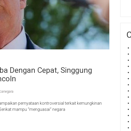
C
uba Dengan Cepat, Singgung
ncoln
canegara
ampaikan pernyataan kontroversial terkait kemungkinan
 Serikat mampu “menguasai” negara