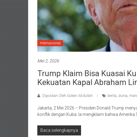
Internasional
Mei 2, 2026
Trump Klaim Bisa Kuasai K
Kekuatan Kapal Abraham Li
Diposkan Oleh:Goken Abdullah
berita
,
dunia
,
man
Jakarta, 2 Mei 2026 – Presiden Donald Trump meny
konflik dengan Kuba. Ia mengklaim bahwa Amerika
Baca selengkapnya