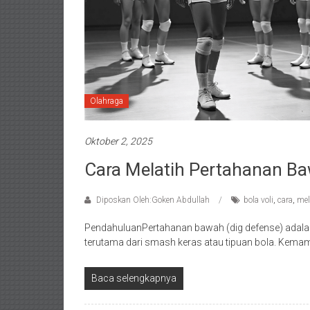
Olahraga
Oktober 2, 2025
Cara Melatih Pertahanan Ba
Diposkan Oleh:Goken Abdullah
bola voli
,
cara
,
mel
PendahuluanPertahanan bawah (dig defense) adala
terutama dari smash keras atau tipuan bola. Kemam
Baca selengkapnya