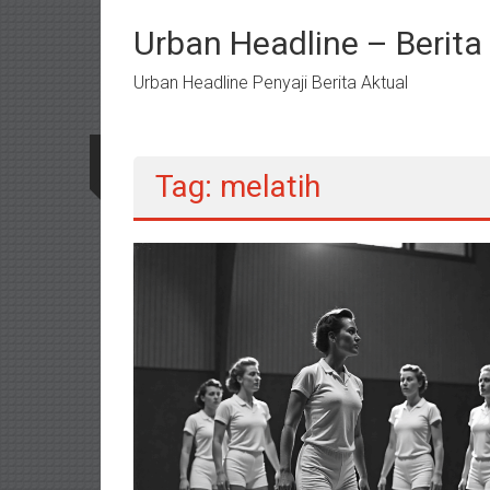
Lompat
ke
Urban Headline – Berit
konten
Urban Headline Penyaji Berita Aktual
Tag: melatih