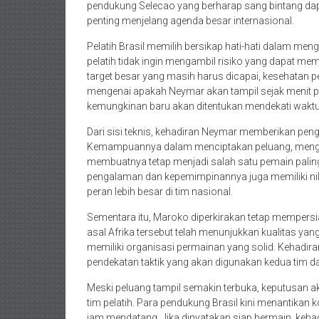
pendukung Selecao yang berharap sang bintang dap
penting menjelang agenda besar internasional.
Pelatih Brasil memilih bersikap hati-hati dalam me
pelatih tidak ingin mengambil risiko yang dapat me
target besar yang masih harus dicapai, kesehatan pe
mengenai apakah Neymar akan tampil sejak menit 
kemungkinan baru akan ditentukan mendekati waktu 
Dari sisi teknis, kehadiran Neymar memberikan pen
Kemampuannya dalam menciptakan peluang, menga
membuatnya tetap menjadi salah satu pemain paling 
pengalaman dan kepemimpinannya juga memiliki nil
peran lebih besar di tim nasional.
Sementara itu, Maroko diperkirakan tetap mempers
asal Afrika tersebut telah menunjukkan kualitas yan
memiliki organisasi permainan yang solid. Kehadi
pendekatan taktik yang akan digunakan kedua tim d
Meski peluang tampil semakin terbuka, keputusan a
tim pelatih. Para pendukung Brasil kini menantika
jam mendatang. Jika dinyatakan siap bermain, keh