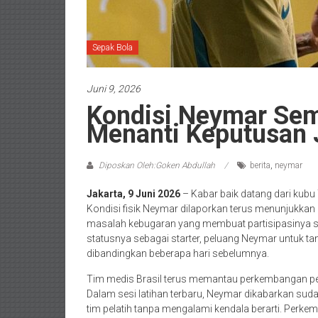
Sepak Bola
Juni 9, 2026
Kondisi Neymar Sema
Menanti Keputusan 
Diposkan Oleh:Goken Abdullah
berita
,
neymar
Jakarta, 9 Juni 2026
– Kabar baik datang dari kubu
Kondisi fisik Neymar dilaporkan terus menunjukka
masalah kebugaran yang membuat partisipasinya s
statusnya sebagai starter, peluang Neymar untuk tam
dibandingkan beberapa hari sebelumnya.
Tim medis Brasil terus memantau perkembangan pem
Dalam sesi latihan terbaru, Neymar dikabarkan su
tim pelatih tanpa mengalami kendala berarti. Perk