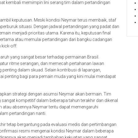
at kembali memimpin lini serang tim dalam pertandingan
ngambil keputusan. Meski kondisi Neymar terus membaik, staf
mperburuk situasi. Dengan jadwal pertandingan yang padat dan
main menjadi prioritas utama. Karena itu, keputusan final
pertama atau memulai pertandingan dari bangku cadangan
kick-off.
garuh yang sangat besar terhadap permainan Brasil.
tur ritme serangan, dan memecah pertahanan lawan
penting dalam skuad. Selain kontribusi di lapangan,
ai penting bagi para pemain muda yang kini mulai mendapat
iapkan strategi dengan asumsi Neymar akan bermain. Tim
g sangat kompetitif dalam beberapa tahun terakhir dan dikenal
ran atau absennya Neymar tentu dapat memengaruhi
alam pertandingan nanti.
khir tetap bergantung pada evaluasi medis dan pertimbangan
n konfirmasi resmi mengenai kondisi Neymar dalam beberapa
adirannya akan menjadi tambahan kekuatan yang sangat