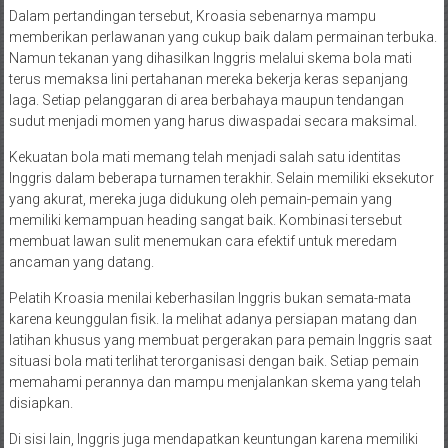
Dalam pertandingan tersebut, Kroasia sebenarnya mampu
memberikan perlawanan yang cukup baik dalam permainan terbuka.
Namun tekanan yang dihasilkan Inggris melalui skema bola mati
terus memaksa lini pertahanan mereka bekerja keras sepanjang
laga. Setiap pelanggaran di area berbahaya maupun tendangan
sudut menjadi momen yang harus diwaspadai secara maksimal.
Kekuatan bola mati memang telah menjadi salah satu identitas
Inggris dalam beberapa turnamen terakhir. Selain memiliki eksekutor
yang akurat, mereka juga didukung oleh pemain-pemain yang
memiliki kemampuan heading sangat baik. Kombinasi tersebut
membuat lawan sulit menemukan cara efektif untuk meredam
ancaman yang datang.
Pelatih Kroasia menilai keberhasilan Inggris bukan semata-mata
karena keunggulan fisik. Ia melihat adanya persiapan matang dan
latihan khusus yang membuat pergerakan para pemain Inggris saat
situasi bola mati terlihat terorganisasi dengan baik. Setiap pemain
memahami perannya dan mampu menjalankan skema yang telah
disiapkan.
Di sisi lain, Inggris juga mendapatkan keuntungan karena memiliki