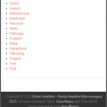
Game
Hukum
Internasional
Kesehatan
Nasional
News
Olahraga
Properti
Religi
Sepak Bola
Teknologi
Tragedi
Tren
Viral
Copyright © 2026
Urban Headline – Berita Headline Mancanegara
2025
. All rights reserved. Tema:
ColorNews
oleh ThemeGrill.
Dipersembahkan oleh
WordPress
.